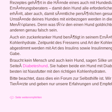
Rezeptes gehÃ¶rt in die HÃ¤nde eines auch mit Hundedi
ErnÃ¤hrungsberaters – damit dein Hund alle erforderlich
erhÃ¤lt, aber auch, damit sÃ¤mtliche persÃ¶nlichen gesu
UmstÃ¤nde deines Hundes mit einbezogen werden in die 
MenÃ¼planes. Denn was fÃ¼r den einen Hund goldrichtig
anderen genau falsch sein.
Auch ein zuckerkranker Hund benÃ¶tigt in seinem ErnÃ¤
Kohlenhydrate. Zeitpunkt des Fressens und Art der Kohlen
abgestimmt werden mit Art des Insulins sowie Insulinmen
Gabe.
Braucht kein Mensch und auch kein Hund, sagen Silke un
SeiteÂ
Diabeteshund
. Sie haben beide ein Hund mit Dia
besten ist Nassfutter mit den richtigen Kohlenhydraten.
Bitte beachtet, dass dies ein Forum zur Selbsthilfe ist. Wir
TierÃ¤rzte und geben nur unsere Erfahrungen und Empfeh
Seite weiterempfehlen