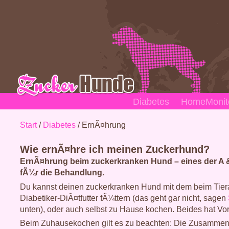
Diabetes
HomeMonito
Start
/
Diabetes
/ ErnÃ¤hrung
Wie ernÃ¤hre ich meinen Zuckerhund?
ErnÃ¤hrung beim zuckerkranken Hund – eines der A 
fÃ¼r die Behandlung.
Du kannst deinen zuckerkranken Hund mit dem beim Tiera
Diabetiker-DiÃ¤tfutter fÃ¼ttern (das geht gar nicht, sagen
unten), oder auch selbst zu Hause kochen. Beides hat Vor
Beim Zuhausekochen gilt es zu beachten: Die Zusammen