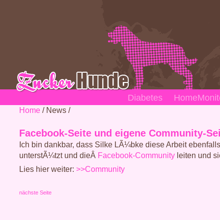
Diabetes
HomeMonito
Home
/ News /
Facebook-Seite und eigene Community-Sei
Ich bin dankbar, dass Silke LÃ¼bke diese Arbeit ebenfalls
unterstÃ¼tzt und dieÂ
Facebook-Community
leiten und si
Lies hier weiter:
>>Community
nächste Seite